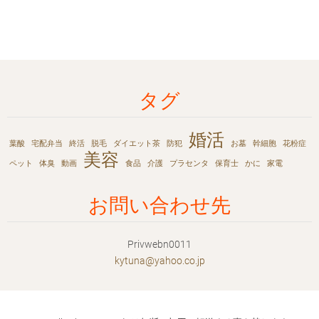
タグ
婚活
葉酸
宅配弁当
終活
脱毛
ダイエット茶
防犯
お墓
幹細胞
花粉症
美容
ペット
体臭
動画
食品
介護
プラセンタ
保育士
かに
家電
お問い合わせ先
Privwebn0011
kytuna@y
ahoo.co.
jp